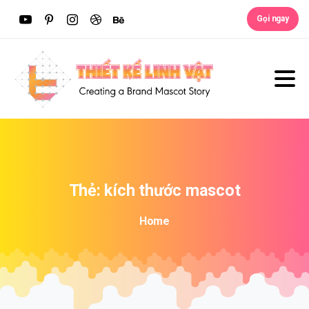
Gọi ngay
Thẻ:
kích
thước
mascot
Home