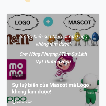
0
Sự tuỳ biến của Mascot mà Logo
không làm được!
Cre: Hồng Phượng / Tâm Sự Linh
Vật Thương Hiệu
Tin tức
Sự tuỳ biến của Mascot mà Logo
không làm được!
22/07/2024