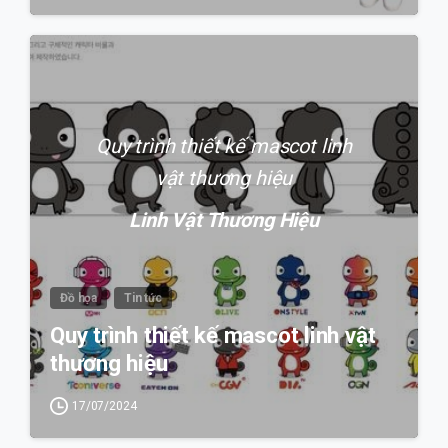
0
Quy trình thiết kế mascot linh
vật thương hiệu
Linh Vật Thương Hiệu
Đồ họa
Tin tức
Quy trình thiết kế mascot linh vật
thương hiệu
17/07/2024