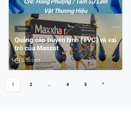
Cre: Hồng Phượng / Tâm Sự Linh
Vật Thương Hiệu
Tin tức
Quảng cáo truyền hình (TVC) và vai
trò của Mascot
22/07/2024
1
2
…
4
5