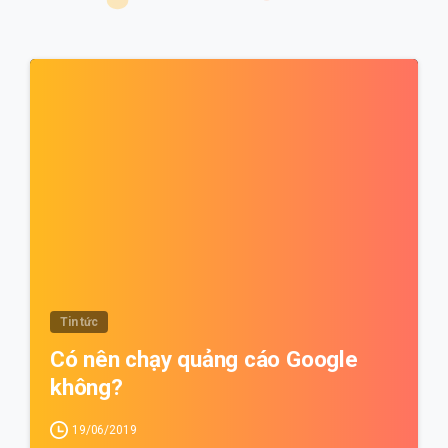
1
Tin tức
Có nên chạy quảng cáo Google
không?
19/06/2019