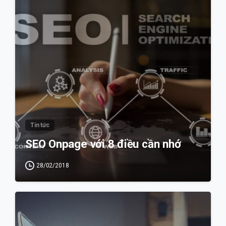
0
Tin tức
SEO Onpage với 8 điều cần nhớ
28/02/2018
0