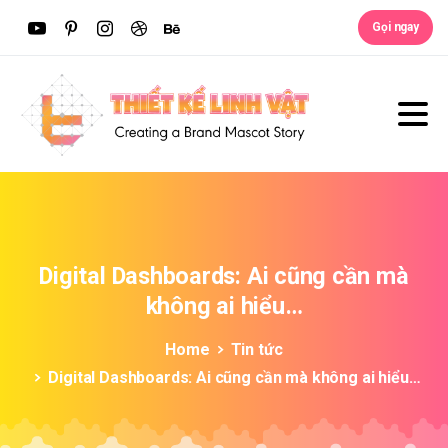
Gọi ngay
Digital
Dashboards:
Ai
cũng
cần
mà
không
ai
hiểu…
Home
Tin tức
Digital Dashboards: Ai cũng cần mà không ai hiểu…