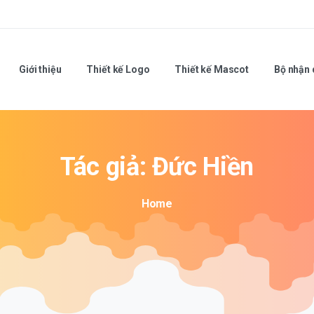
Giới thiệu
Thiết kế Logo
Thiết kế Mascot
Bộ nhận 
Tác
giả:
Đức
Hiền
Home