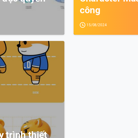
công
15/08/2024
0
 trình thiết