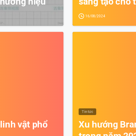
thương hiệu
sáng tạo cho 
16/08/2024
0
Tin tức
linh vật phổ
Xu hướng Bran
trong năm 20