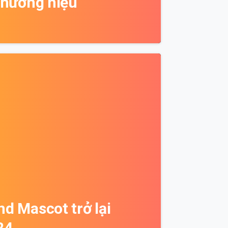
thương hiệu
0
d Mascot trở lại
24