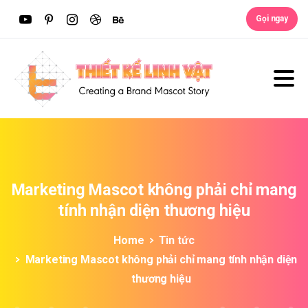
Gọi ngay
Marketing
Mascot
không
phải
chỉ
mang
tính
nhận
diện
thương
hiệu
Home
Tin tức
Marketing Mascot không phải chỉ mang tính nhận diện
thương hiệu