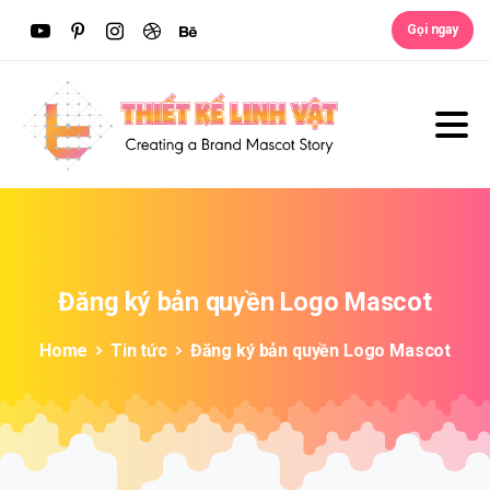
Gọi ngay
Đăng
ký
bản
quyền
Logo
Mascot
Home
Tin tức
Đăng ký bản quyền Logo Mascot