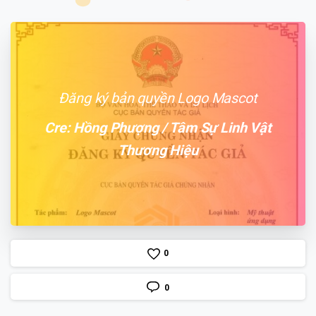
Đăng ký bản quyền Logo Mascot
Cre: Hồng Phượng / Tâm Sự Linh Vật
Thương Hiệu
0
0